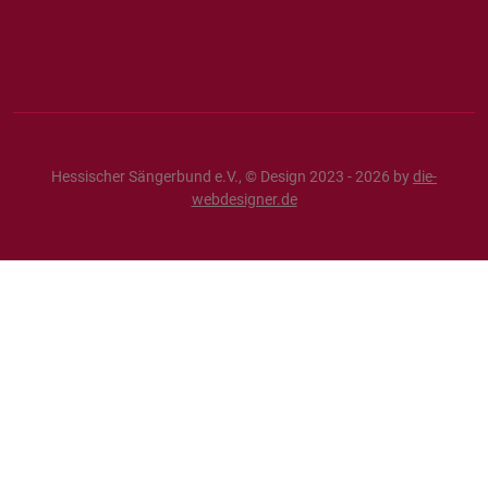
Hessischer Sängerbund e.V., © Design 2023 - 2026 by
die-
webdesigner.de