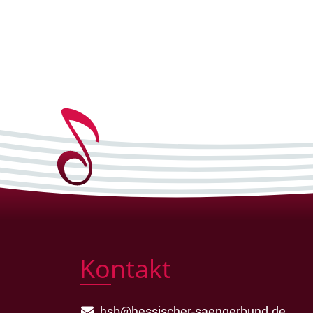
Kontakt
hsb@hessischer-saengerbund.de