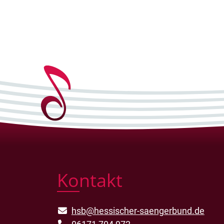
Kontakt
hsb@hessischer-saengerbund.de