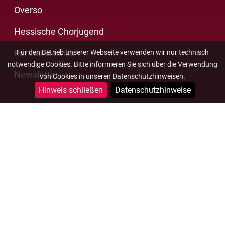
Overso
Hessische Chorjugend
Partner & Links
Für den Betrieb unserer Webseite verwenden wir nur technisch
notwendige Cookies. Bitte informieren Sie sich über die Verwendung
Newsletter
von Cookies in unseren Datenschutzhinweisen.
Hinweis schließen
Datenschutzhinweise
Impressum
Datenschutz