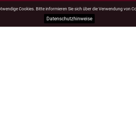
otwendige Cookies. Bitte informieren Sie sich über die Verwendung von C
Datenschutzhinweise
Impressum
Datenschutz
Hessischer Sängerbund e.V., © Design 2023 - 2026 by
die-webdesigner.d