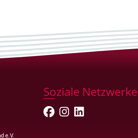
Soziale Netzwerke
d e.V.