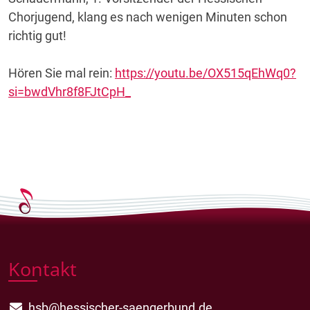
Chorjugend, klang es nach wenigen Minuten schon
richtig gut!
Hören Sie mal rein:
https://youtu.be/OX515qEhWq0?
si=bwdVhr8f8FJtCpH_
Kontakt
hsb@hessischer-saengerbund.de