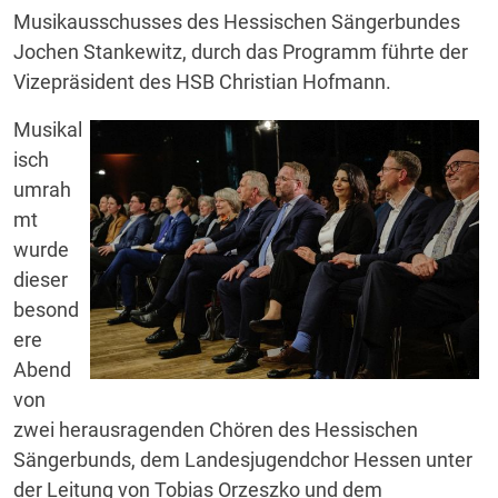
Musikausschusses des Hessischen Sängerbundes
Jochen Stankewitz, durch das Programm führte der
Vizepräsident des HSB Christian Hofmann.
Musikal
isch
umrah
mt
wurde
dieser
besond
ere
Abend
von
zwei herausragenden Chören des Hessischen
Sängerbunds, dem Landesjugendchor Hessen unter
der Leitung von Tobias Orzeszko und dem