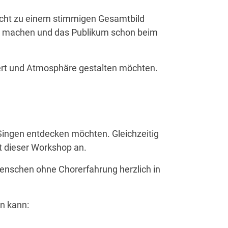
Licht zu einem stimmigen Gesamtbild
ar machen und das Publikum schon beim
ert und Atmosphäre gestalten m
ö
chten.
Singen entdecken m
ö
chten. Gleichzeitig
zt dieser Workshop an.
Menschen ohne Chorerfahrung herzlich in
n kann: