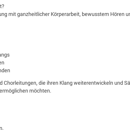
t?
ng mit ganzheitlicher K
ö
rperarbeit, bewusstem H
ö
ren u
angs
en
inden
d Chorleitungen, die ihren Klang weiterentwickeln und Sä
 erm
ö
glichen m
ö
chten.
n.