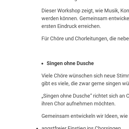
Dieser Workshop zeigt, wie Musik, Kon
werden k
ö
nnen. Gemeinsam entwickel
ersten Eindruck erreichen.
Für Ch
ö
re und Chorleitungen, die ne
Singen ohne Dusche
Viele Ch
ö
re wünschen sich neue Sti
gibt es viele, die zwar gerne singen w
„Singen ohne Dusche“ richtet sich an
ihren Chor aufnehmen m
ö
chten.
Gemeinsam entwickeln wir Ideen, wie 
angstfreier Einstieg ins Chorsingen