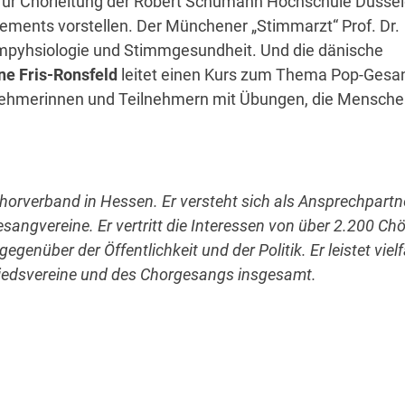
r für Chorleitung der Robert Schumann Hochschule Düssel
gements vorstellen. Der Münchener „Stimmarzt“ Prof. Dr.
mmpyhsiologie und Stimmgesundheit. Und die dänische
ne Fris-Ronsfeld
leitet einen Kurs zum Thema Pop-Gesa
lnehmerinnen und Teilnehmern mit Übungen, die Mensch
horverband in Hessen. Er versteht sich als Ansprechpartn
sangvereine. Er vertritt die Interessen von über 2.200 Ch
enüber der Öffentlichkeit und der Politik. Er leistet vielf
liedsvereine und des Chorgesangs insgesamt.